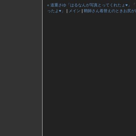
« 道重さゆ「はるなんが写真とってくれたょ♥」
ったよ♥」
|
メイン
|
鞘師さん着替えのときお尻が出