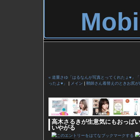
Mobi
« 道重さゆ「はるなんが写真とってくれたょ♥」
ったよ♥」
|
メイン
|
鞘師さん着替えのときお尻が出
高木さるきが生意気にもおっぱ
いやがる